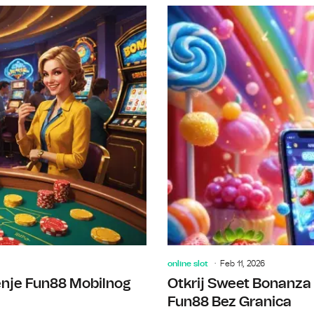
online slot
Feb 11, 2026
nje Fun88 Mobilnog
Otkrij Sweet Bonanza
Fun88 Bez Granica