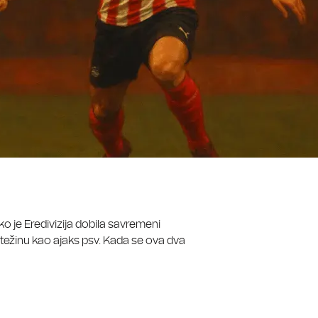
o je Eredivizija dobila savremeni
u težinu kao ajaks psv. Kada se ova dva