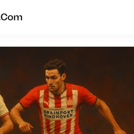
fun88m
o.com