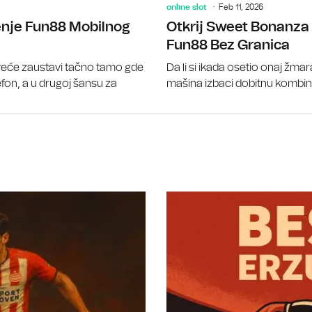
online slot
Feb 11, 2026
nje Fun88 Mobilnog
Otkrij Sweet Bonanza
Fun88 Bez Granica
 sreće zaustavi tačno tamo gde
Da li si ikada osetio onaj žma
lefon, a u drugoj šansu za
mašina izbaci dobitnu kombinaci