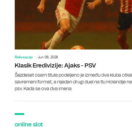
Rekreacija
Jun 06, 2026
Klasik Eredivizije: Ajaks - PSV
Šezdeset osam titula podeljeno je između dva kluba otkako
savremeni format, a nijedan drugi duel na tlu Holandije ne
psv. Kada se ova dva imena
online slot