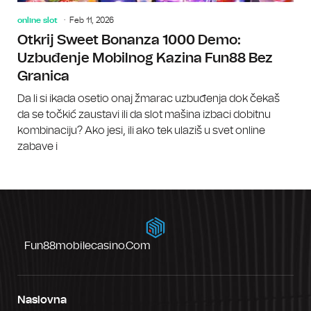
online slot
Feb 11, 2026
Otkrij Sweet Bonanza 1000 Demo:
Uzbuđenje Mobilnog Kazina Fun88 Bez
Granica
Da li si ikada osetio onaj žmarac uzbuđenja dok čekaš
da se točkić zaustavi ili da slot mašina izbaci dobitnu
kombinaciju? Ako jesi, ili ako tek ulaziš u svet online
zabave i
Fun88mobilecasino.com
Naslovna